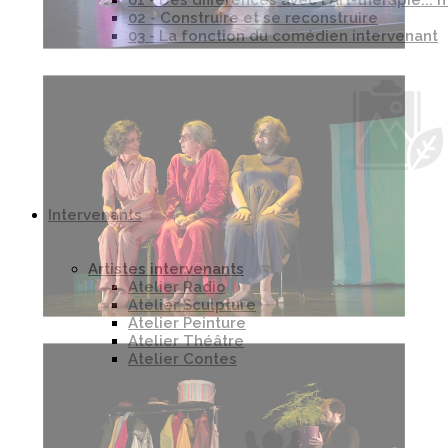
01 - Des différences avec l'Art-thérapie..
02 - Construire et se reconstruire
03 - La fonction du comédien intervenant
Intervenants
Artistes intervenants
Atelier Radio
Atelier Sculpture
Atelier Peinture
Atelier Théâtre
Atelier Contes