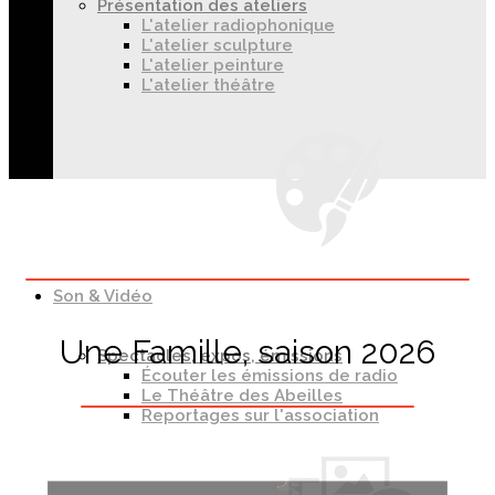
Présentation des ateliers
L'atelier radiophonique
L'atelier sculpture
L'atelier peinture
L'atelier théâtre
Son & Vidéo
Une Famille, saison 2026
Spectacles, expos, émissions
Écouter les émissions de radio
Le Théâtre des Abeilles
Reportages sur l'association