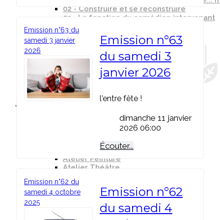
01 - Des différences avec l'Art-thérapie..
02 - Construire et se reconstruire
03 - La fonction du comédien intervenant
Emission n°63 du
Emission n°63
samedi 3 janvier
2026
du samedi 3
janvier 2026
l'entre fête !
Intervenants
dimanche 11 janvier
2026 06:00
Artistes intervenants
Atelier Radio
Écouter...
Atelier Sculpture
Atelier Peinture
Atelier Théâtre
Atelier Contes
Emission n°62 du
Emission n°62
samedi 4 octobre
2025
du samedi 4