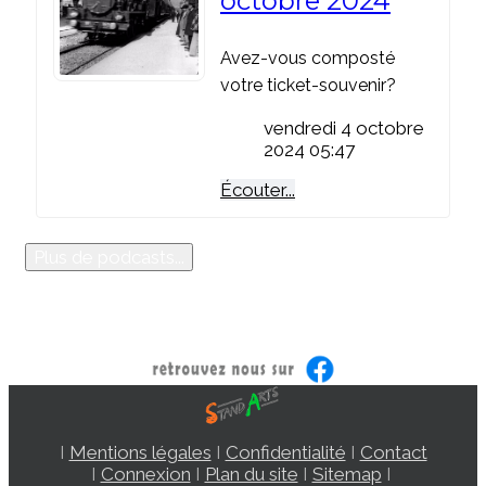
octobre 2024
Avez-vous composté
votre ticket-souvenir?
vendredi 4 octobre
2024 05:47
Écouter...
Plus de podcasts...
I
Mentions légales
I
Confidentialité
I
Contact
I
Connexion
I
Plan du site
I
Sitemap
I