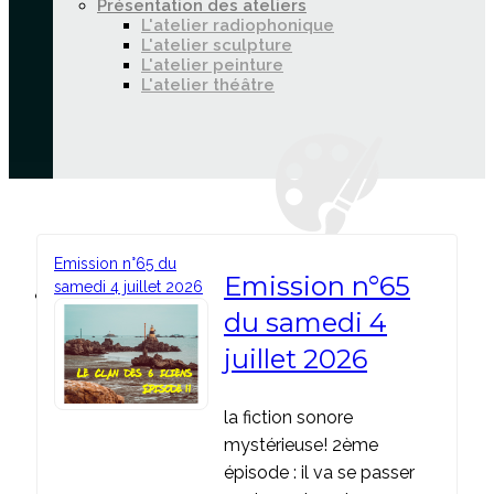
Présentation des ateliers
L'atelier radiophonique
L'atelier sculpture
L'atelier peinture
L'atelier théâtre
Emission n°65 du
Emission n°65
samedi 4 juillet 2026
Son & Vidéo
du samedi 4
juillet 2026
Spectacles, expos, émissions
Écouter les émissions de radio
Le Théâtre des Abeilles
Reportages sur l'association
la fiction sonore
mystérieuse! 2ème
épisode : il va se passer