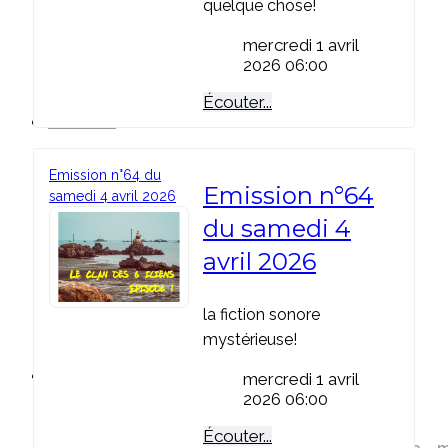
quelque chose!
mercredi 1 avril
2026 06:00
Écouter...
Actualité
Emission n°64 du
Toutes les infos
Emission n°64
Actualité de l'association
samedi 4 avril 2026
Expos spectacles Émissions
du samedi 4
avril 2026
la fiction sonore
mystérieuse!
Art & thérapie
mercredi 1 avril
2026 06:00
Art et thérapie
Écouter...