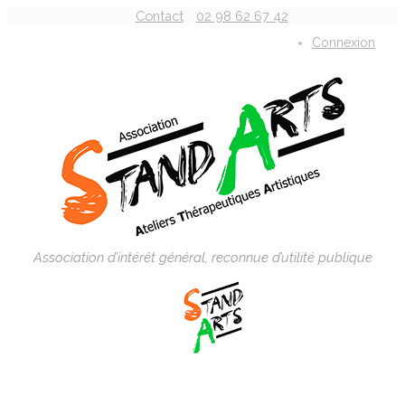
Contact
02 98 62 67 42
Connexion
Association d’intérêt général, reconnue d’utilité publique