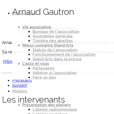
Arnaud Gautron
L'association
Vie associative
Intervenants atelier peinture
Bureaux de l'association
1 février 2021
Assemblée générale
Théâtre des abeilles
Arnaud GAUTRON
, artiste peintre à Plestin-Les-Grèves, 
Mieux connaitre Stand Arts
Statuts de l'association
Sa réflexion artistique repose sur l’étude des rapports ent
Fonctionnement de l'association
Stand-Arts dans la presse
https://www.arnaudgautron.com
L'asso et vous
Partenaires
Adhérer à l'association
Faire un don
Précédent
Suivant
Ateliers
Les intervenants
Présentation des ateliers
L'atelier radiophonique