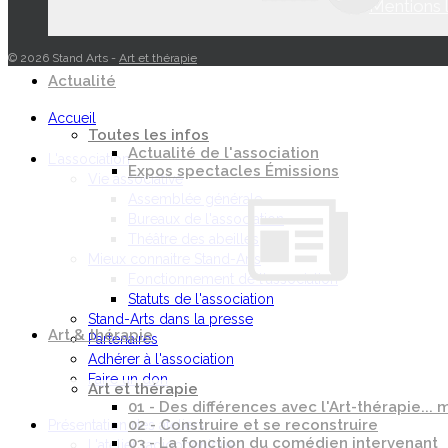
I
Mentions 
© 2026 Stand Arts -
Art et thérapie
Actualité
Accueil
Toutes les infos
Actualité de l'association
L'association
Expos spectacles Émissions
Vie associative
Assemblée générale
Bureaux de l'association
Théâtre des abeilles
Mieux connaitre Stand-Arts
Fonctionnement de l'association
Statuts de l'association
Stand-Arts dans la presse
Art & thérapie
Partenaires
Adhérer à l'association
Faire un don
Art et thérapie
01 - Des différences avec l'Art-thérapie..
02 - Construire et se reconstruire
Présentation des ateliers
03 - La fonction du comédien intervenant
L'atelier radiophonique