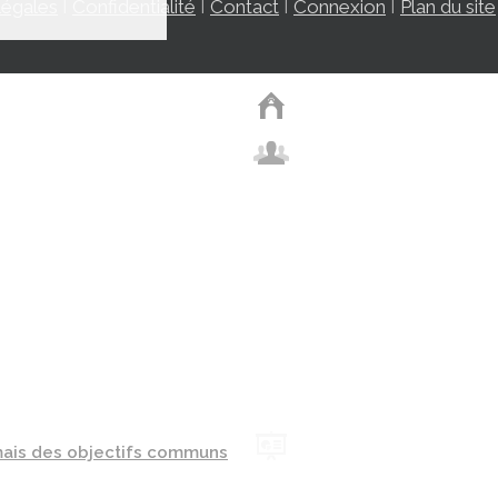
légales
I
Confidentialité
I
Contact
I
Connexion
I
Plan du site
. mais des objectifs communs