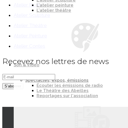
L'atelier sculpture
Atelier Radio
L'atelier peinture
L'atelier théâtre
Atelier Sculpture
Atelier Théâtre
Atelier Peinture
Atelier Contes
Recevez nos lettres de news
Son & Vidéo
Spectacles, expos, émissions
Écouter les émissions de radio
Le Théâtre des Abeilles
Reportages sur l'association