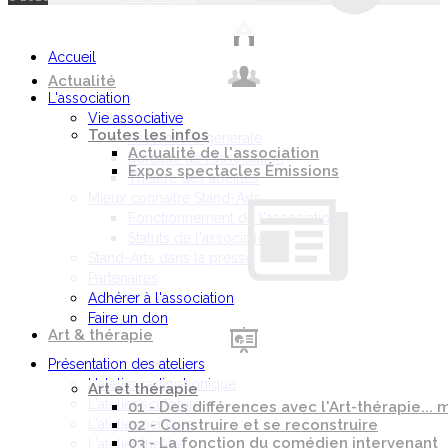
Accueil
Actualité
L'association
Vie associative
Toutes les infos
Assemblée générale
Actualité de l'association
Bureaux de l'association
Expos spectacles Émissions
Théâtre des abeilles
Mieux connaitre Stand-Arts
Fonctionnement de l'association
Statuts de l'association
Stand-Arts dans la presse
Partenaires
Adhérer à l'association
Faire un don
Art & thérapie
Présentation des ateliers
L'atelier radiophonique
Art et thérapie
L'atelier sculpture
01 - Des différences avec l'Art-thérapie..
L'atelier peinture
02 - Construire et se reconstruire
03 - La fonction du comédien intervenant
L'atelier théâtre