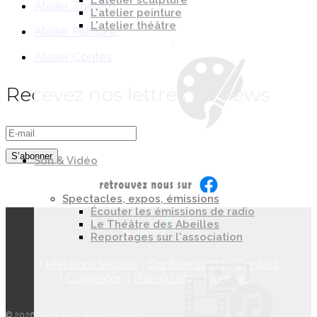
L'atelier sculpture
Atelier Théâtre
L'atelier peinture
L'atelier théâtre
Atelier Peinture
Atelier Contes
Recevez nos lettres de news
Son & Vidéo
Spectacles, expos, émissions
Écouter les émissions de radio
Le Théâtre des Abeilles
Reportages sur l'association
I
Mentions légales
I
Confidentialité
I
Contact
I
Connexion
I
Plan du site
I
Sitemap
I
© 2026 Stand Arts -
Art et thérapie