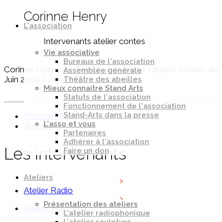
Corinne Henry
L'association
Intervenants atelier contes
1 février 2021
Vie associative
Bureaux de l'association
Corinne Henry de Penvenan a animé l'atelier contes de
Assemblée générale
Juin 2000 à Juin 2001
Théâtre des abeilles
Mieux connaitre Stand Arts
Statuts de l'association
Fonctionnement de l'association
Stand-Arts dans la presse
Précédent
L'asso et vous
Suivant
Partenaires
Adhérer à l'association
Les intervenants
Faire un don
Ateliers
Atelier Radio
Présentation des ateliers
Atelier Sculpture
L'atelier radiophonique