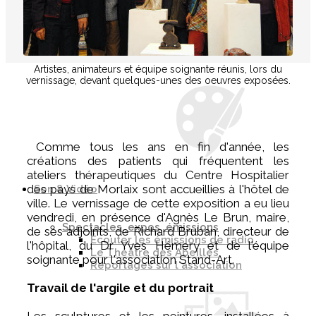
Présentation des ateliers
L'atelier radiophonique
L'atelier sculpture
L'atelier peinture
L'atelier théâtre
Artistes, animateurs et équipe soignante réunis, lors du
vernissage, devant quelques-unes des oeuvres exposées.
C
omme tous les ans en fin d'année, les
créations des patients qui fréquentent les
ateliers thérapeutiques du Centre Hospitalier
des pays de Morlaix sont accueillies à l'hôtel de
Son & Vidéo
ville. Le vernissage de cette exposition a eu lieu
vendredi, en présence d'Agnès Le Brun, maire,
Spectacles, expos, émissions
de ses adjoints, de Richard Bruban, directeur de
Écouter les émissions de radio
l'hôpital, du Dr Yves Hémery et de l'équipe
Le Théâtre des Abeilles
soignante pour l'association Stand-Art.
Reportages sur l'association
Travail de l'argile et du portrait
Les sculptures et les peintures, installées à