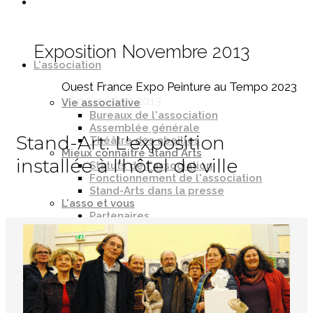
Exposition Novembre 2013
L'association
Ouest France Expo Peinture au Tempo 2023
26 novembre 2013
Vie associative
Bureaux de l'association
Assemblée générale
Stand-Art. L'exposition
Théâtre des abeilles
Mieux connaitre Stand Arts
installée à l'hôtel de ville
Statuts de l'association
Fonctionnement de l'association
Stand-Arts dans la presse
L'asso et vous
Partenaires
Adhérer à l'association
Faire un don
Ateliers