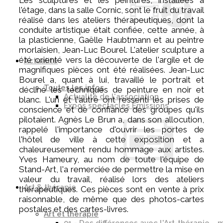
l'étage, dans la salle Cornic, sont le fruit du travail
réalisé dans les ateliers thérapeutiques, dont la
conduite artistique était confiée, cette année, à
la plasticienne, Gaëlle Haubtmann et au peintre
morlaisien, Jean-Luc Bourel. L'atelier sculpture a
été orienté vers la découverte de l'argile et de
Actualité
magnifiques pièces ont été réalisées. Jean-Luc
Bourel a, quant à lui, travaillé le portrait et
Toutes les infos
décliné les techniques de peinture en noir et
Actualité de l'association
blanc. L'un et l'autre ont ressenti les prises de
Expos spectacles Émissions
conscience et de confiance des groupes qu'ils
pilotaient. Agnès Le Brun a, dans son allocution,
rappelé l'importance d'ouvrir les portes de
l'hôtel de ville à cette exposition et a
chaleureusement rendu hommage aux artistes.
Yves Hameury, au nom de toute l'équipe de
Stand-Art, l'a remerciée de permettre la mise en
valeur du travail, réalisé lors des ateliers
Art & thérapie
thérapeutiques. Ces pièces sont en vente à prix
raisonnable, de même que des photos-cartes
postales et des cartes-livres.
Art et thérapie