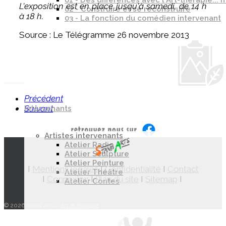
01 - Des différences avec l'Art-thérapie..
L'exposition est en place jusqu'à samedi, de 14 h
02 - Construire et se reconstruire
à 18 h.
03 - La fonction du comédien intervenant
Source : Le Télégramme 26 novembre 2013
Précédent
Suivant
Intervenants
Artistes intervenants
Atelier Radio
Atelier Sculpture
Atelier Peinture
I
Mentions légales
I
Confidentialité
I
Contact
Atelier Théâtre
I
Connexion
I
Plan du site
I
Sitemap
I
Atelier Contes
© 2026 Stand Arts -
Art et thérapie